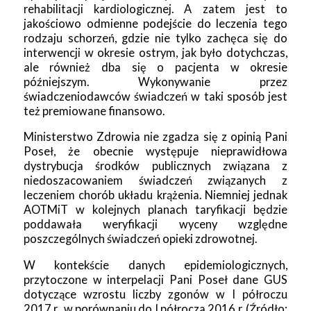
rehabilitacji kardiologicznej. A zatem jest to
jakościowo odmienne podejście do leczenia tego
rodzaju schorzeń, gdzie nie tylko zachęca się do
interwencji w okresie ostrym, jak było dotychczas,
ale również dba się o pacjenta w okresie
późniejszym. Wykonywanie przez
świadczeniodawców świadczeń w taki sposób jest
też premiowane finansowo.
Ministerstwo Zdrowia nie zgadza się z opinią Pani
Poseł, że obecnie występuje nieprawidłowa
dystrybucja środków publicznych związana z
niedoszacowaniem świadczeń związanych z
leczeniem chorób układu krążenia. Niemniej jednak
AOTMiT w kolejnych planach taryfikacji będzie
poddawała weryfikacji wyceny względne
poszczególnych świadczeń opieki zdrowotnej.
W kontekście danych epidemiologicznych,
przytoczone w interpelacji Pani Poseł dane GUS
dotyczące wzrostu liczby zgonów w I półroczu
2017 r., w porównaniu do I półrocza 2016 r. (Źródło: