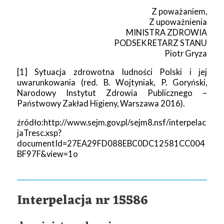
Z poważaniem,
Z upoważnienia
MINISTRA ZDROWIA
PODSEKRETARZ STANU
Piotr Gryza
[1] Sytuacja zdrowotna ludności Polski i jej
uwarunkowania (red. B. Wojtyniak, P. Goryński,
Narodowy Instytut Zdrowia Publicznego –
Państwowy Zakład Higieny, Warszawa 2016).
źródło:http://www.sejm.gov.pl/sejm8.nsf/interpelac
jaTresc.xsp?
documentId=27EA29FD088EBC0DC12581CC004
BF97F&view=1o
Interpelacja nr 15586