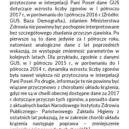
przytoczone w interpelacji Pani Poseł dane GUS
dotyczące wzrostu liczby zgonów w I półroczu
2017 r., w porównaniu do I półrocza 2016 r. (Źródło:
GUS. Baza Demografia.), zdaniem Ministerstwa
Zdrowia nie powinny być pochopnie interpretowane
bez szczegółowego zbadania przyczyn zjawiska. Po
pierwsze są to dane jedynie za I półrocze roku,
natomiast analogiczne dane z lat poprzednich
wskazują, że występuje zmienność parametrów w
kolejnych latach. Dla przykładu, zgodnie z danymi
GUS, w I półroczu 2015 r., w porównaniu do I
półrocza 2014 r., dynamika wzrostu liczby zgonów
była nawet większa niż przytoczona w interpelacji
Pani Poseł. Po drugie, informacje te nie powinny być
wiązane przyczynowo z chorobami układu krążenia,
gdyż nie są w chwili obecnej dostępne dane za 2017
r. dotyczące przyczyn tych zgonów, a ponadto dane
z aktualnych badań Narodowego Instytutu Zdrowia
Publicznego– Państwowego Zakładu Higieny z
ostatnich lat pokazują, że w zakresie chorób układu
krążenia następuje poprawa – zmniejszenie