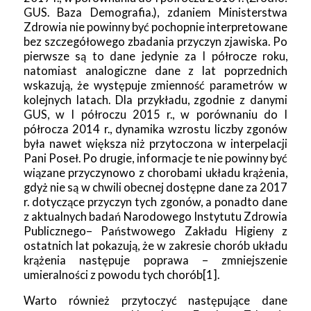
GUS. Baza Demografia.), zdaniem Ministerstwa
Zdrowia nie powinny być pochopnie interpretowane
bez szczegółowego zbadania przyczyn zjawiska. Po
pierwsze są to dane jedynie za I półrocze roku,
natomiast analogiczne dane z lat poprzednich
wskazują, że występuje zmienność parametrów w
kolejnych latach. Dla przykładu, zgodnie z danymi
GUS, w I półroczu 2015 r., w porównaniu do I
półrocza 2014 r., dynamika wzrostu liczby zgonów
była nawet większa niż przytoczona w interpelacji
Pani Poseł. Po drugie, informacje te nie powinny być
wiązane przyczynowo z chorobami układu krążenia,
gdyż nie są w chwili obecnej dostępne dane za 2017
r. dotyczące przyczyn tych zgonów, a ponadto dane
z aktualnych badań Narodowego Instytutu Zdrowia
Publicznego– Państwowego Zakładu Higieny z
ostatnich lat pokazują, że w zakresie chorób układu
krążenia następuje poprawa – zmniejszenie
umieralności z powodu tych chorób[1].
Warto również przytoczyć następujące dane