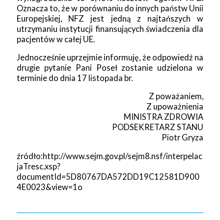
Oznacza to, że w porównaniu do innych państw Unii
Europejskiej, NFZ jest jedną z najtańszych w
utrzymaniu instytucji finansujących świadczenia dla
pacjentów w całej UE.
Jednocześnie uprzejmie informuję, że odpowiedź na
drugie pytanie Pani Poseł zostanie udzielona w
terminie do dnia 17 listopada br.
Z poważaniem,
Z upoważnienia
MINISTRA ZDROWIA
PODSEKRETARZ STANU
Piotr Gryza
źródło:http://www.sejm.gov.pl/sejm8.nsf/interpelac
jaTresc.xsp?
documentId=5D80767DA572DD19C12581D900
4E0023&view=1o