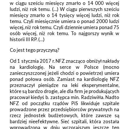
w ciągu sześciu miesięcy zmarło o 14 000 więcej
ludzi, niż rok temu. (…) W ciągu pierwszych sześciu
miesięcy zmarło o 14 tysięcy więcej ludzi, niż rok
temu. Czyli miesięcznie umiera o ponad 2000 ludzi
więcej, niż rok temu. Czyli dziennie umiera ponad 75
osób więcej, niż rok temu. To najgorszy wynik w
historii III RP. (…)
Co jest tego przyczyną?
Od 1 stycznia 2017 r. NFZ znacząco obniżył nakłady
na kardiologię. Na serce w Polsce (mocno
zanieczyszczonej jeżeli chodzi o powietrze) umiera
ponad połowa osób. Zamiast na kardiologię NFZ
przeznaczył pieniądze na leki eksperymentalne,
które są bardzo drogie, ale dla firm je produkujących
pracował kiedyś b. zastępca min. Radziwiłła. Nadto
NFZ od początku rządów PiS likwiduje szpitale
prowadzone przez przedsiębiorców prywatnych na
rzecz jednostek budżetowych, które zawsze są
bardziej nieefektywne. Sieć szpitali, która została
wprowadzona w dniu wczorajszym jeszcze ten