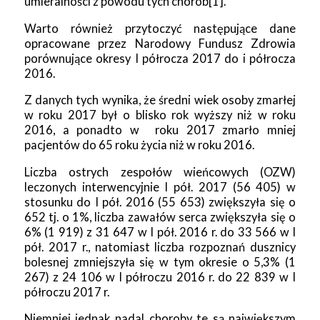
umieralności z powodu tych chorób[1].
Warto również przytoczyć następujące dane
opracowane przez Narodowy Fundusz Zdrowia
porównujące okresy I półrocza 2017 do i półrocza
2016.
Z danych tych wynika, że średni wiek osoby zmarłej
w roku 2017 był o blisko rok wyższy niż w roku
2016, a ponadto w roku 2017 zmarło mniej
pacjentów do 65 roku życia niż w roku 2016.
Liczba ostrych zespołów wieńcowych (OZW)
leczonych interwencyjnie I pół. 2017 (56 405) w
stosunku do I pół. 2016 (55 653) zwiększyła się o
652 tj. o 1%, liczba zawałów serca zwiększyła się o
6% (1 919) z 31 647 w I pół. 2016 r. do 33 566 w I
pół. 2017 r., natomiast liczba rozpoznań dusznicy
bolesnej zmniejszyła się w tym okresie o 5,3% (1
267) z 24 106 w I półroczu 2016 r. do 22 839 w I
półroczu 2017 r.
Niemniej jednak nadal choroby te są największym