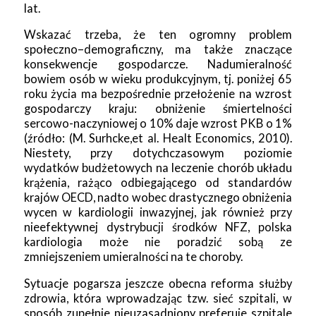
lat.
Wskazać trzeba, że ten ogromny problem
społeczno–demograficzny, ma także znaczące
konsekwencje gospodarcze. Nadumieralność
bowiem osób w wieku produkcyjnym, tj. poniżej 65
roku życia ma bezpośrednie przełożenie na wzrost
gospodarczy kraju: obniżenie śmiertelności
sercowo-naczyniowej o 10% daje wzrost PKB o 1%
(źródło: (M. Surhcke,et al. Healt Economics, 2010).
Niestety, przy dotychczasowym poziomie
wydatków budżetowych na leczenie chorób układu
krążenia, rażąco odbiegającego od standardów
krajów OECD, nadto wobec drastycznego obniżenia
wycen w kardiologii inwazyjnej, jak również przy
nieefektywnej dystrybucji środków NFZ, polska
kardiologia może nie poradzić sobą ze
zmniejszeniem umieralności na te choroby.
Sytuacje pogarsza jeszcze obecna reforma służby
zdrowia, która wprowadzając tzw. sieć szpitali, w
sposób zupełnie nieuzasadniony preferuje szpitale