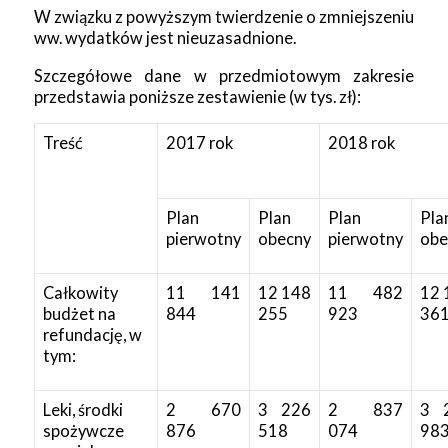
W związku z powyższym twierdzenie o zmniejszeniu
ww. wydatków jest nieuzasadnione.
Szczegółowe dane w przedmiotowym zakresie
przedstawia poniższe zestawienie (w tys. zł):
Treść
2017 rok
2018 rok
Plan
Plan
Plan
Pla
pierwotny
obecny
pierwotny
obe
Całkowity
11 141
12 148
11 482
12 
budżet na
844
255
923
36
refundację, w
tym:
Leki, środki
2 670
3 226
2 837
3 
spożywcze
876
518
074
98