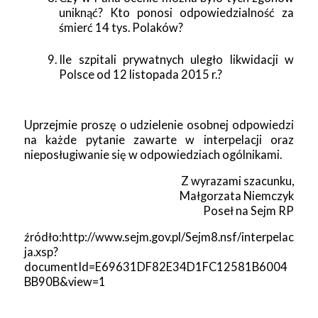
uniknąć? Kto ponosi odpowiedzialność za
śmierć 14 tys. Polaków?
Ile szpitali prywatnych uległo likwidacji w
Polsce od 12 listopada 2015 r.?
Uprzejmie proszę o udzielenie osobnej odpowiedzi
na każde pytanie zawarte w interpelacji oraz
nieposługiwanie się w odpowiedziach ogólnikami.
Z wyrazami szacunku,
Małgorzata Niemczyk
Poseł na Sejm RP
źródło:http://www.sejm.gov.pl/Sejm8.nsf/interpelac
ja.xsp?
documentId=E69631DF82E34D1FC12581B6004
BB90B&view=1