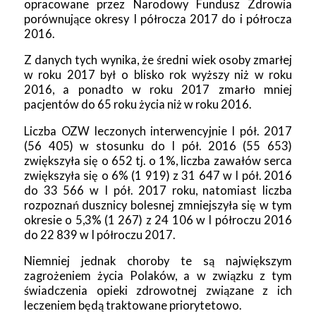
opracowane przez Narodowy Fundusz Zdrowia
porównujące okresy I półrocza 2017 do i półrocza
2016.
Z danych tych wynika, że średni wiek osoby zmarłej
w roku 2017 był o blisko rok wyższy niż w roku
2016, a ponadto w roku 2017 zmarło mniej
pacjentów do 65 roku życia niż w roku 2016.
Liczba OZW leczonych interwencyjnie I pół. 2017
(56 405) w stosunku do I pół. 2016 (55 653)
zwiększyła się o 652 tj. o 1%, liczba zawałów serca
zwiększyła się o 6% (1 919) z 31 647 w I pół. 2016
do 33 566 w I pół. 2017 roku, natomiast liczba
rozpoznań dusznicy bolesnej zmniejszyła się w tym
okresie o 5,3% (1 267) z 24 106 w I półroczu 2016
do 22 839 w I półroczu 2017.
Niemniej jednak choroby te są największym
zagrożeniem życia Polaków, a w związku z tym
świadczenia opieki zdrowotnej związane z ich
leczeniem będą traktowane priorytetowo.