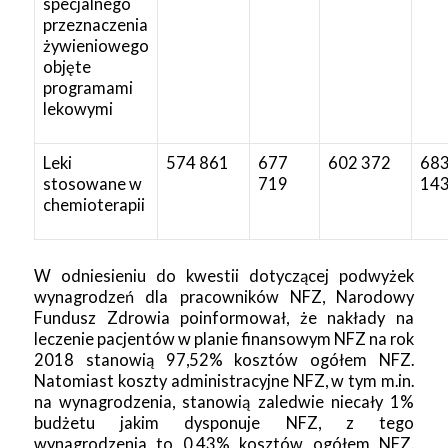
specjalnego
przeznaczenia
żywieniowego
objęte
programami
lekowymi
Leki
574 861
677
602 372
68
stosowane w
719
14
chemioterapii
W odniesieniu do kwestii dotyczącej podwyżek
wynagrodzeń dla pracowników NFZ, Narodowy
Fundusz Zdrowia poinformował, że nakłady na
leczenie pacjentów w planie finansowym NFZ na rok
2018 stanowią 97,52% kosztów ogółem NFZ.
Natomiast koszty administracyjne NFZ, w tym m.in.
na wynagrodzenia, stanowią zaledwie niecały 1%
budżetu jakim dysponuje NFZ, z tego
wynagrodzenia to 0,43% kosztów ogółem NFZ.