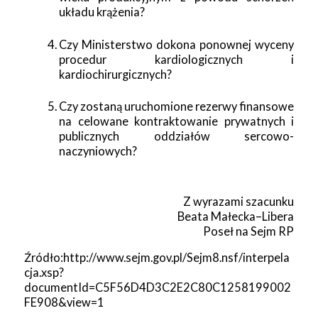
układu krążenia?
Czy Ministerstwo dokona ponownej wyceny
procedur kardiologicznych i
kardiochirurgicznych?
Czy zostaną uruchomione rezerwy finansowe
na celowane kontraktowanie prywatnych i
publicznych oddziałów sercowo-
naczyniowych?
Z wyrazami szacunku
Beata Małecka–Libera
Poseł na Sejm RP
Źródło:http://www.sejm.gov.pl/Sejm8.nsf/interpela
cja.xsp?
documentId=C5F56D4D3C2E2C80C1258199002
FE908&view=1